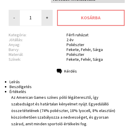
-
+
Kategória:
Férfi ruházat
Jótállás:
2 év
Anyag:
Poliészter
Barvy:
Fekete, Fehér, Sárga
Materiál:
Poliészter
Színek:
Fekete, Fehér, Sárga
Kérdés
Nyomtatás
Leírás
Beszélgetés
Értékelés
Az American Games színes póló légáteresztő, így
szabadságot és határtalan kényelmet nyújt. Egyedülálló
összetételének (74% poliészter, 18% lyocell, 8% elasztán)
köszönhetően szabályozza a nedvességet, és gyorsan
szárad, amit minden sportoló értékelni fog.