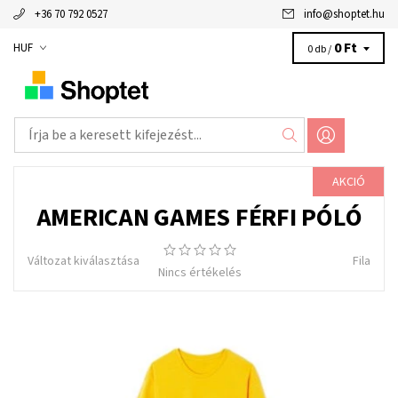
+36 70 792 0527
info
@
shoptet.hu
0 Ft
HUF
0 db /
AKCIÓ
AMERICAN GAMES FÉRFI PÓLÓ
Változat kiválasztása
Fila
Nincs értékelés