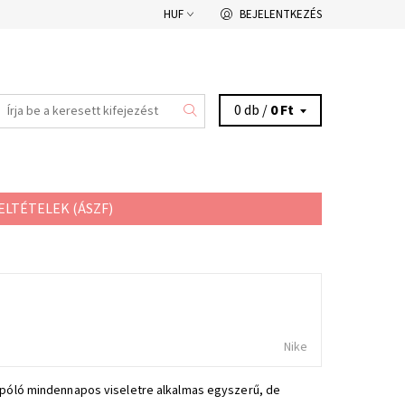
HUF
BEJELENTKEZÉS
0 db /
0 Ft
ELTÉTELEK (ÁSZF)
Nike
t póló mindennapos viseletre alkalmas egyszerű, de