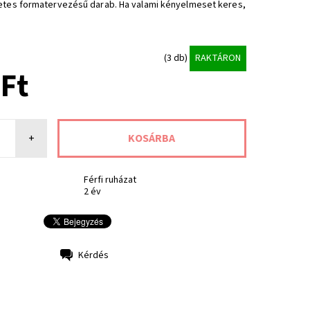
zetes formatervezésű darab. Ha valami kényelmeset keres,
(3 db)
RAKTÁRON
 Ft
+
Férfi ruházat
2 év
Kérdés