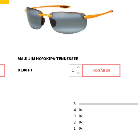
színvonalat nyújtja azoknak a vásárlóknak, akik tudják,
mit akarnak. Keresve sem talál ennél jobbat a piacon.
Elérhetőség:
Pillanatnyilag nem elérhető
Kód:
0018
Jótállás:
2 év
MAUI JIM HO'OKIPA TENNESSEE
8 100 Ft
5
4
0x
3
0x
2
0x
1
0x