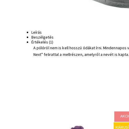
Leírás
Beszélgetés
Értékelés (1)
A pólóról nem is kell hosszú ódákat írni. Mindennapos
Next” felirattal a mellrészen, amelyről a nevét is kapta
AKCI
A közismert gyártótól származó modern cipő bárki
KIÁRUS