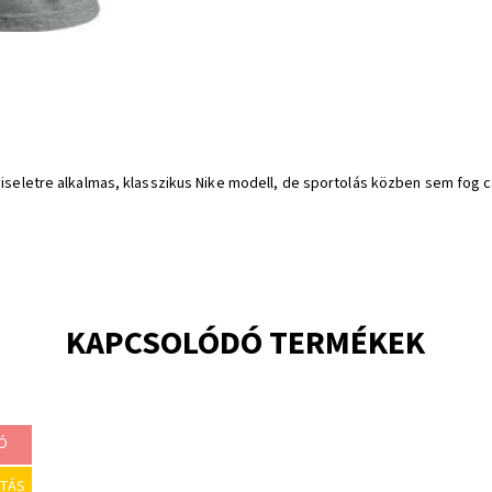
 viseletre alkalmas, klasszikus Nike modell, de sportolás közben sem fog
.
KAPCSOLÓDÓ TERMÉKEK
Ó
Modern sportszemüveg, amely a legmagasabb
ÍTÁS