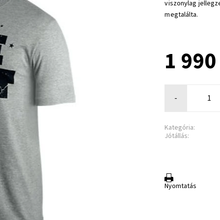
viszonylag jelleg
megtalálta.
1 990
-
Kategória:
Jótállás:
Nyomtatás