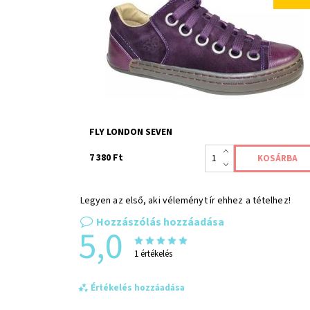
igényeit kielégíti, aki maximális kényelmet kínáló
megbízható bőrcipőt keres.
Elérhetőség:
Raktáron 3
Kód:
0011
Jótállás:
2 év
FLY LONDON SEVEN
7 380 Ft
Legyen az első, aki véleményt ír ehhez a tételhez!
Hozzászólás hozzáadása
5,0
1 értékelés
Értékelés hozzáadása