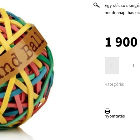
Egy stílusos kieg
mindennapi használ
1 900
-
Kategória:
Nyomtatás