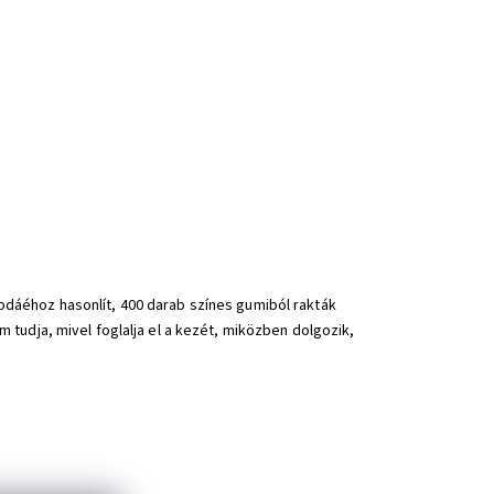
dáéhoz hasonlít, 400 darab színes gumiból rakták
tudja, mivel foglalja el a kezét, miközben dolgozik,