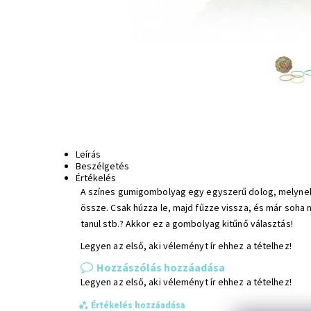
Leírás
Beszélgetés
Értékelés
A színes gumigombolyag egy egyszerű dolog, melynek a
össze. Csak húzza le, majd fűzze vissza, és már soha 
tanul stb.? Akkor ez a gombolyag kitűnő választás!
Legyen az első, aki véleményt ír ehhez a tételhez!
Hozzászólás hozzáadása
Legyen az első, aki véleményt ír ehhez a tételhez!
Értékelés hozzáadása