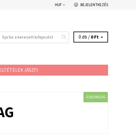
HUF
BEJELENTKEZÉS
0 db /
0 Ft
ELTÉTELEK (ÁSZF)
ÚJDONSÁG
AG