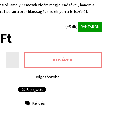
észítő, amely nemcsak vidám megjelenésével, hanem a
at során a praktikusságával is elnyeri a tetszését.
(>5 db)
RAKTÁRON
 Ft
+
Dolgozószoba
Kérdés