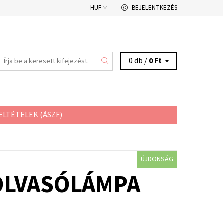
HUF
BEJELENTKEZÉS
0 db /
0 Ft
ELTÉTELEK (ÁSZF)
ÚJDONSÁG
 OLVASÓLÁMPA