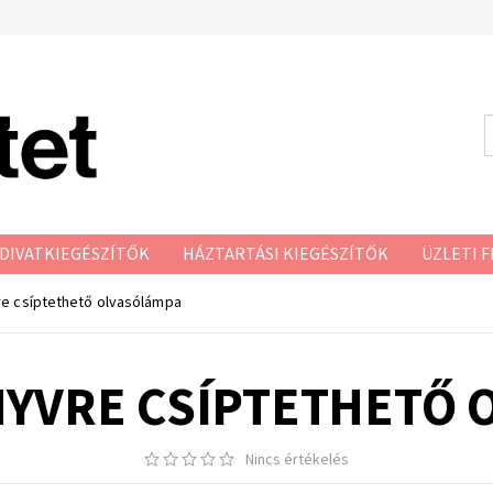
DIVATKIEGÉSZÍTŐK
HÁZTARTÁSI KIEGÉSZÍTŐK
ÜZLETI F
re csíptethető olvasólámpa
NYVRE CSÍPTETHETŐ
Nincs értékelés