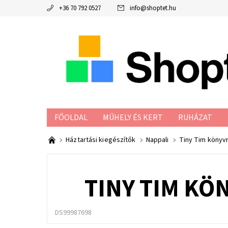
+36 70 792 0527
info
@
shoptet.hu
FŐOLDAL
MŰHELY ÉS KERT
RUHÁZAT
ADATKEZELÉSI TÁJÉKOZTATÓ
Háztartási kiegészítők
Nappali
Tiny Tim könyv
TINY TIM KÖ
DS99987698