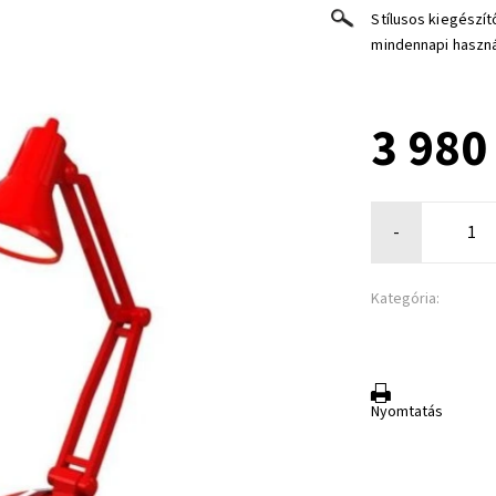
Stílusos kiegészí
mindennapi használ
3 980
-
Kategória:
Nyomtatás