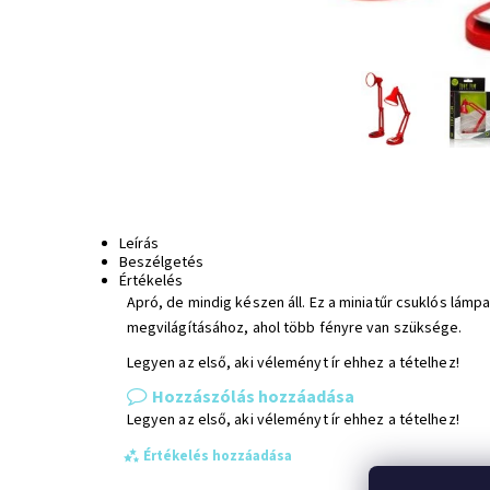
Leírás
Beszélgetés
Értékelés
Apró, de mindig készen áll. Ez a miniatűr csuklós lám
megvilágításához, ahol több fényre van szüksége.
Legyen az első, aki véleményt ír ehhez a tételhez!
Hozzászólás hozzáadása
Legyen az első, aki véleményt ír ehhez a tételhez!
Értékelés hozzáadása