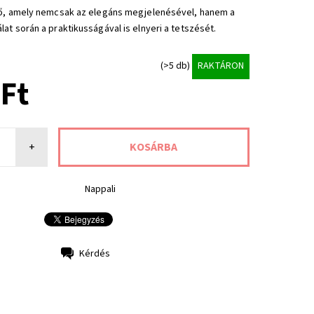
tő, amely nemcsak az elegáns megjelenésével, hanem a
at során a praktikusságával is elnyeri a tetszését.
(>5 db)
RAKTÁRON
 Ft
+
Nappali
Kérdés