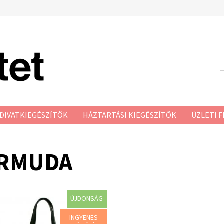
DIVATKIEGÉSZÍTŐK
HÁZTARTÁSI KIEGÉSZÍTŐK
ÜZLETI F
RMUDA
ÚJDONSÁG
us válltáska a megszokott
INGYENES
, de rendkívül átdolgozott