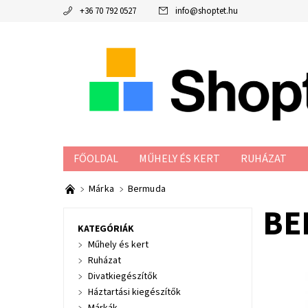
+36 70 792 0527
info
@
shoptet.hu
FŐOLDAL
MŰHELY ÉS KERT
RUHÁZAT
ADATKEZELÉSI TÁJÉKOZTATÓ
Márka
Bermuda
BE
KATEGÓRIÁK
Műhely és kert
Ruházat
Divatkiegészítők
Háztartási kiegészítők
Klasszik
formában