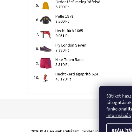
Order férfi melegítőfelső
6 790 Ft
Pelle 1978
8 500 Ft
Hecht fúró 1065
9 051 Ft
Fly London Seven
7 380 Ft
Nike Team Race
3 510 Ft
Hecht kerti ágaprító 624
45 179 Ft
Sütiket hasz
látogatások 
funkcionalit
információk
BEÁLLÍT
2026 © Az én webáruházam, minden jog fenntartva.